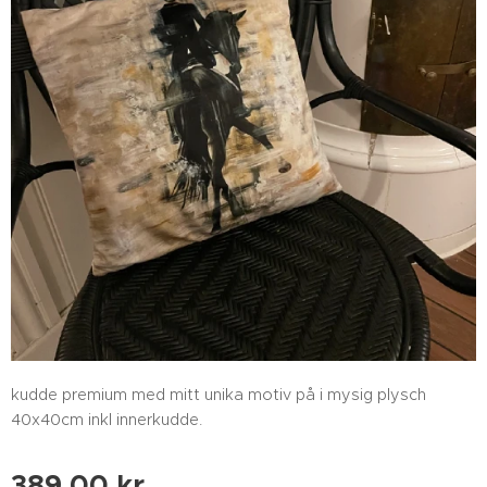
kudde premium med mitt unika motiv på i mysig plysch
40x40cm inkl innerkudde.
389,00
kr