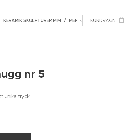
KERAMIK SKULPTURER M.M
MER
KUNDVAGN
mugg nr 5
t unika tryck.